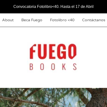
Convocatoria Fotolibro<40. Hasta el 17 de Abril
About
Beca Fuego
Fotolibro <40
Contáctanos